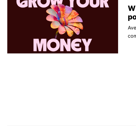
Wi
po
Ave
com