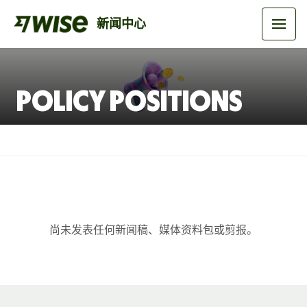
新闻中心
Policy Positions
尚未发表任何新闻稿、媒体资料包或剪报。