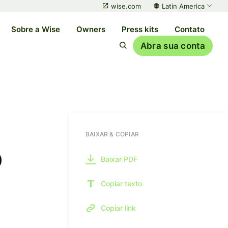
wise.com
Latin America
Sobre a Wise
Owners
Press kits
Contato
Abra sua conta
BAIXAR & COPIAR
o
Baixar PDF
Copiar texto
Copiar link