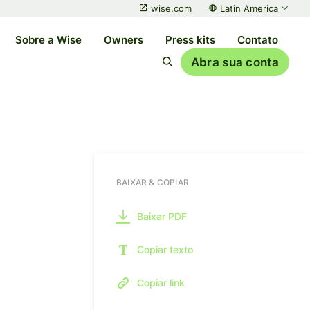
wise.com
Latin America
Sobre a Wise
Owners
Press kits
Contato
Abra sua conta
BAIXAR & COPIAR
Baixar PDF
Copiar texto
Copiar link