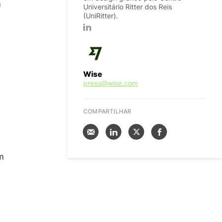
m
Universitário Ritter dos Reis
(UniRitter).
Wise
m
press@wise.com
COMPARTILHAR
m