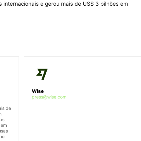
 internacionais e gerou mais de US$ 3 bilhões em
Wise
press@wise.com
ais de
m
ps,
u em
ssas
omo